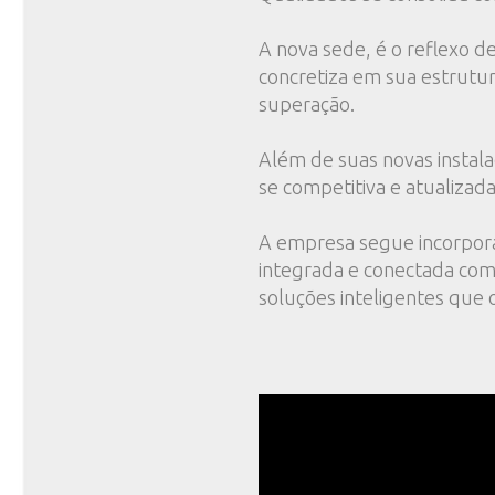
A nova sede, é o reflexo d
concretiza em sua estrutur
superação.
Além de suas novas instala
se competitiva e atualizada
A empresa segue incorpora
integrada e conectada com
soluções inteligentes que 