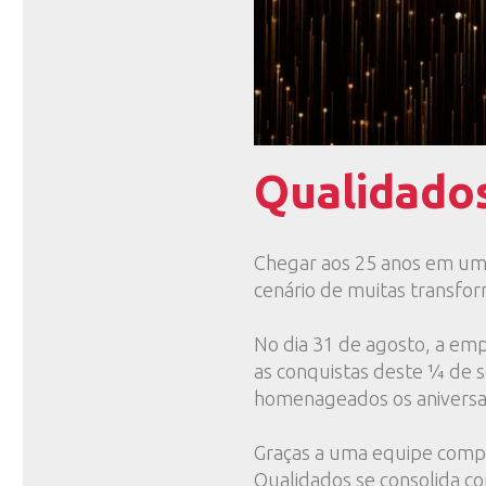
Qualidado
Chegar aos 25 anos em um 
cenário de muitas transfo
No dia 31 de agosto, a e
as conquistas deste ¼ de 
homenageados os aniversa
Graças a uma equipe compe
Qualidados se consolida c