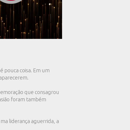
 é pouca coisa. Em um
saparecerem.
omemoração que consagrou
ocasião foram também
ma liderança aguerrida, a