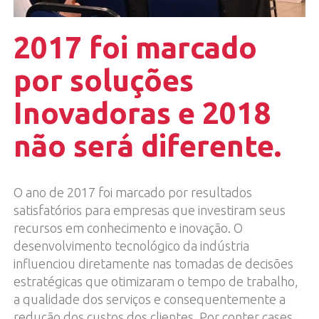
2017 foi marcado
por soluções
Inovadoras e 2018
não será diferente.
O ano de 2017 foi marcado por resultados
satisfatórios para empresas que investiram seus
recursos em conhecimento e inovação. O
desenvolvimento tecnológico da indústria
influenciou diretamente nas tomadas de decisões
estratégicas que otimizaram o tempo de trabalho,
a qualidade dos serviços e consequentemente a
redução dos custos dos clientes. Por conter cases